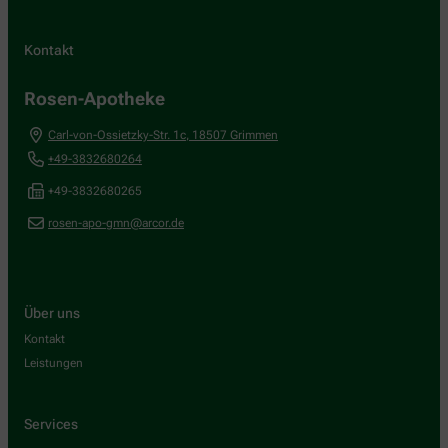
Kontakt
Rosen-Apotheke
Carl-von-Ossietzky-Str. 1c
,
18507
Grimmen
+49-3832680264
+49-3832680265
rosen-apo-gmn@arcor.de
Über uns
Kontakt
Leistungen
Services