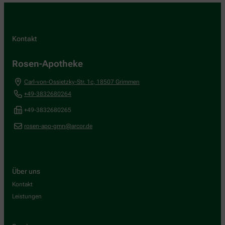
Kontakt
Rosen-Apotheke
Carl-von-Ossietzky-Str. 1c
,
18507
Grimmen
+49-3832680264
+49-3832680265
rosen-apo-gmn@arcor.de
Über uns
Kontakt
Leistungen