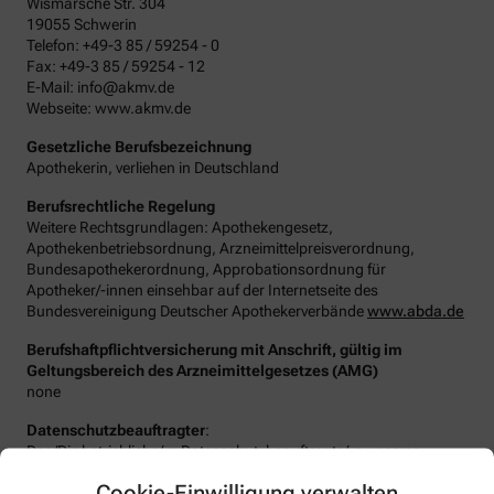
Wismarsche Str. 304
19055 Schwerin
Telefon: +49-3 85 / 59254 - 0
Fax: +49-3 85 / 59254 - 12
E-Mail: info@akmv.de
Webseite: www.akmv.de
Gesetzliche Berufsbezeichnung
Apothekerin, verliehen in Deutschland
Berufsrechtliche Regelung
Weitere Rechtsgrundlagen: Apothekengesetz,
Apothekenbetriebsordnung, Arzneimittelpreisverordnung,
Bundesapothekerordnung, Approbationsordnung für
Apotheker/-innen einsehbar auf der Internetseite des
Bundesvereinigung Deutscher Apothekerverbände
www.abda.de
Berufshaftpflichtversicherung mit Anschrift, gültig im
Geltungsbereich des Arzneimittelgesetzes (AMG)
none
Datenschutzbeauftragter
:
Den/Die betriebliche/-n Datenschutzbeauftragte/-n unserer
Apotheke können Sie hier erreichen:
Cookie-Einwilligung verwalten
Michaela Schulz