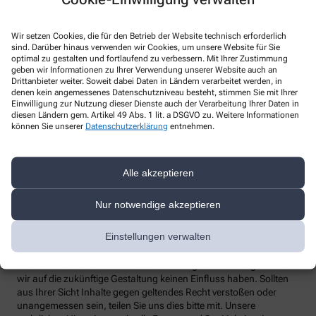
none
Telefon
:
Wir setzen Cookies, die für den Betrieb der Website technisch erforderlich
Fax
:
sind. Darüber hinaus verwenden wir Cookies, um unsere Website für Sie
Email
:
rosen-apo-gmm@arcor.de
optimal zu gestalten und fortlaufend zu verbessern. Mit Ihrer Zustimmung
Website
:
geben wir Informationen zu Ihrer Verwendung unserer Website auch an
Drittanbieter weiter. Soweit dabei Daten in Ländern verarbeitet werden, in
Weitere Hinweise
denen kein angemessenes Datenschutzniveau besteht, stimmen Sie mit Ihrer
Einwilligung zur Nutzung dieser Dienste auch der Verarbeitung Ihrer Daten in
diesen Ländern gem. Artikel 49 Abs. 1 lit. a DSGVO zu. Weitere Informationen
Streitschlichtung
können Sie unserer
Datenschutzerklärung
entnehmen.
Wir sind weder verpflichtet noch bereit, an einem
Streitbeilegungsverfahren vor einer Verbraucherschlichtungsstelle
teilzunehmen.
Alle akzeptieren
Haftung
Wir sind für unsere Inhalte verantwortlich. Alle Inhalte werden mit
Nur notwendige akzeptieren
der gebotenen Sorgfalt und nach bestem Wissen erstellt. Soweit
wir mittels Links auf Internetseiten Dritter verweisen, können wir
Einstellungen verwalten
keine Gewähr für die fortwährende Aktualität, Richtigkeit und
Vollständigkeit der verlinkten Inhalte übernehmen, da diese
Inhalte außerhalb unseres Verantwortungsbereichs liegen und
wir auf die zukünftige Gestaltung keinen Einfluss haben. Sollten
aus Ihrer Sicht Inhalte gegen geltendes Recht verstoßen oder
unangemessen sein, teilen Sie uns dies bitte mit. Unsere