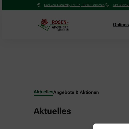
Carl-von-Ossietzky-Str. 1c
,
18507
Grimmen
+49-38326
Online
Aktuelles
Angebote & Aktionen
Aktuelles