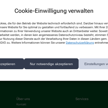
Cookie-Einwilligung verwalten
kies, die für den Betrieb der Website technisch erforderlich sind. Darüber hinaus v
nsere Website für Sie optimal zu gestalten und fortlaufend zu verbessern. Mit Ihrer
ormationen zu Ihrer Verwendung unserer Website auch an Drittanbieter weiter. Soweit
rarbeitet werden, in denen kein angemessenes Datenschutzniveau besteht, stimmen Si
ur Nutzung dieser Dienste auch der Verarbeitung Ihrer Daten in diesen Ländern gem. 
 DSGVO zu. Weitere Informationen können Sie unserer
Datenschutzerklärung
entnehme
 gibt es aktuell nichts Neues. Bitte schauen Sie später wieder vo
kzeptieren
Nur notwendige akzeptieren
Einstellungen v
Über uns
Services
Kontakt