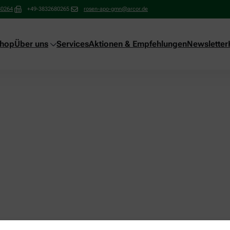
80264
+49-3832680265
rosen-apo-gmn@arcor.de
shop
Über uns
Services
Aktionen & Empfehlungen
Newsletter