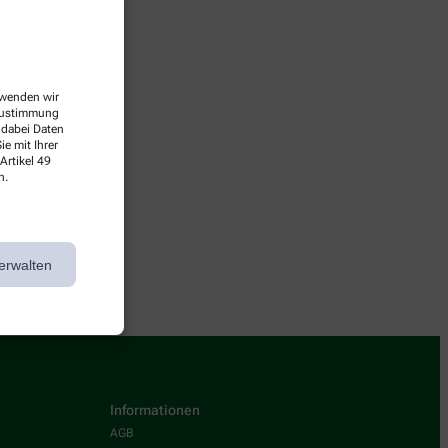
erwenden wir
 Zustimmung
 dabei Daten
e mit Ihrer
Artikel 49
n.
rbei!
erwalten
Informationen
AGB