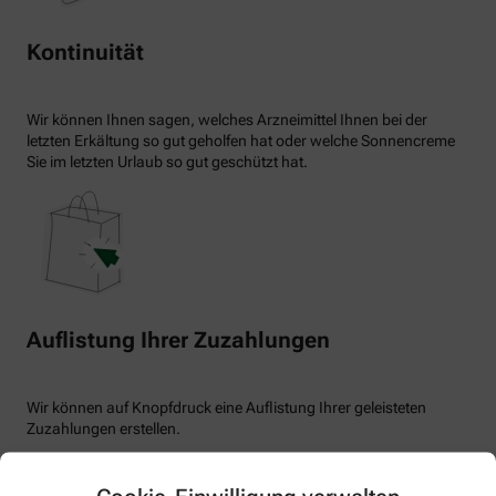
Kontinuität
Wir können Ihnen sagen, welches Arzneimittel Ihnen bei der
letzten Erkältung so gut geholfen hat oder welche Sonnencreme
Sie im letzten Urlaub so gut geschützt hat.
Auflistung Ihrer Zuzahlungen
Wir können auf Knopfdruck eine Auflistung Ihrer geleisteten
Zuzahlungen erstellen.