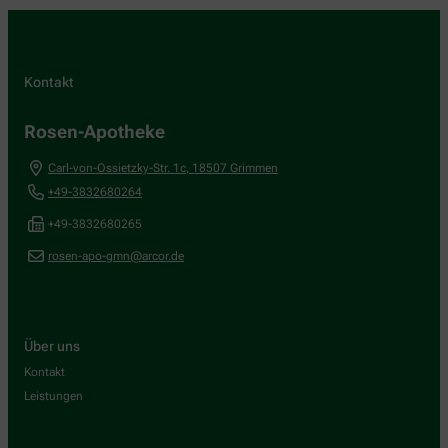
Kontakt
Rosen-Apotheke
Carl-von-Ossietzky-Str. 1c
,
18507
Grimmen
+49-3832680264
+49-3832680265
rosen-apo-gmn@arcor.de
Über uns
Kontakt
Leistungen