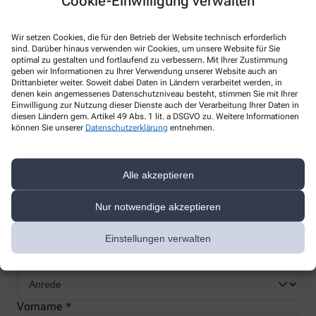
Cookie-Einwilligung verwalten
Wir setzen Cookies, die für den Betrieb der Website technisch erforderlich
sind. Darüber hinaus verwenden wir Cookies, um unsere Website für Sie
optimal zu gestalten und fortlaufend zu verbessern. Mit Ihrer Zustimmung
Nachweis Ihrer Befreiung
geben wir Informationen zu Ihrer Verwendung unserer Website auch an
Drittanbieter weiter. Soweit dabei Daten in Ländern verarbeitet werden, in
denen kein angemessenes Datenschutzniveau besteht, stimmen Sie mit Ihrer
Einwilligung zur Nutzung dieser Dienste auch der Verarbeitung Ihrer Daten in
Wenn Sie einen Ausweis über die Befreiung der gesetzlichen
diesen Ländern gem. Artikel 49 Abs. 1 lit. a DSGVO zu. Weitere Informationen
Zuzahlung haben, können wir diese Info speichern und Sie
können Sie unserer
Datenschutzerklärung
entnehmen.
müssen Ihren Ausweis nicht immer vorzeigen.
Alle akzeptieren
Kundenkarte beantragen
Nur notwendige akzeptieren
Jetzt schnell und einfach online beantragen und beim nächsten
Einstellungen verwalten
Besuch bei uns in der Apotheke abholen.
Anrede
Vorname *